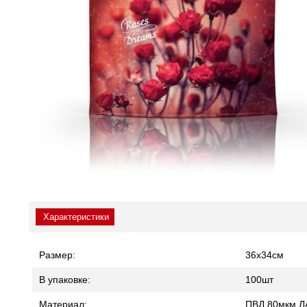
Характеристики
Размер:
36x34
см
В упаковке:
100
шт
Материал:
ПВД 80мкм 